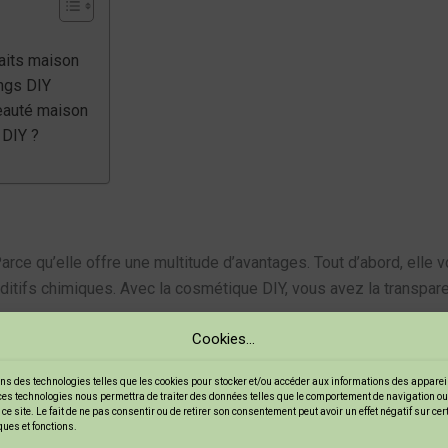
aits maison
ngs DIY
beauté maison
 DIY ?
arce qu’elle offre une multitude d’avantages. Tout d’abord, ell
additifs chimiques. Avec la cosmétique DIY, vous avez la transpa
Cookies...
es produits de beauté, c’est comme faire de l’art. Vous pouvez 
ns des technologies telles que les cookies pour stocker et/ou accéder aux informations des appareils
ces technologies nous permettra de traiter des données telles que le comportement de navigation ou
 sensible ou grasse, vous pouvez concocter des formules sur-m
ce site. Le fait de ne pas consentir ou de retirer son consentement peut avoir un effet négatif sur ce
ques et fonctions.