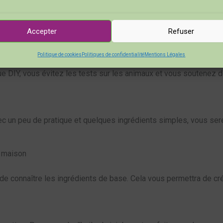
s produits de beauté peuvent rapidement devenir très chers. E
Accepter
Refuser
e les huiles végétales ou les beurres sont souvent abordables 
Politique de cookies
Politiques de confidentialité
Mentions Légales
ique DIY, vous évitez les tests sur les animaux et vous soutenez d
vec un peu de pratique et quelques ingrédients simples, vous se
s maison
nt de connaître les ingrédients de base. Cela vous permettra de c