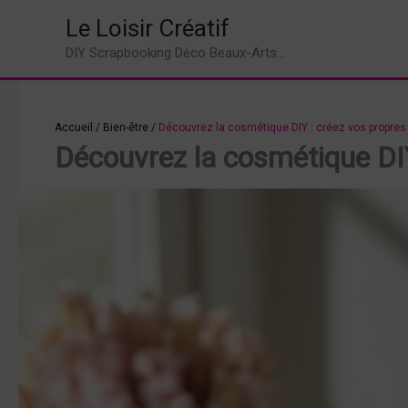
Aller
Le Loisir Créatif
au
DIY Scrapbooking Déco Beaux-Arts...
contenu
Accueil
/
Bien-être
/
Découvrez la cosmétique DIY : créez vos propres
Découvrez la cosmétique DIY