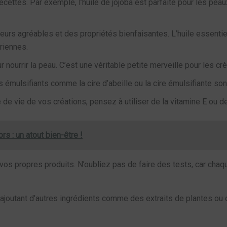
ecettes. Par exemple, l’huile de jojoba est parfaite pour les pe
eurs agréables et des propriétés bienfaisantes. L’huile essentiel
riennes.
ur nourrir la peau. C’est une véritable petite merveille pour les 
les émulsifiants comme la cire d’abeille ou la cire émulsifiante so
ée de vie de vos créations, pensez à utiliser de la vitamine E ou
rs : un atout bien-être !
s propres produits. N’oubliez pas de faire des tests, car chaq
joutant d’autres ingrédients comme des extraits de plantes ou