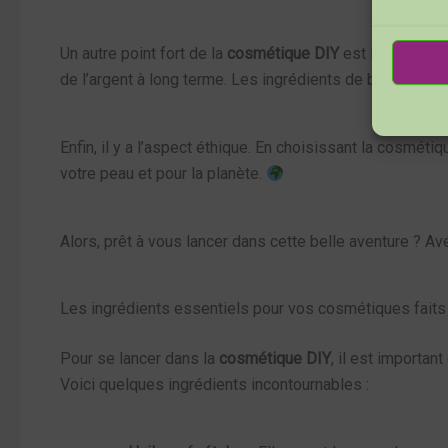
Un autre point fort de la
cosmétique DIY
est le coût. Le
de l’argent à long terme. Les ingrédients de base comm
Enfin, il y a l’aspect éthique. En choisissant la cosmét
votre peau et pour la planète.
Alors, prêt à vous lancer dans cette belle aventure ? A
Les ingrédients essentiels pour vos cosmétiques fait
Pour se lancer dans la
cosmétique DIY
, il est importa
Voici quelques ingrédients incontournables :