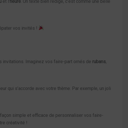
u
et l’
heure
. Un texte bien rédigé, c’est comme une belle
épater vos invités !
s invitations. Imaginez vos faire-part ornés de
rubans
,
ur qui s’accorde avec votre thème. Par exemple, un joli
façon simple et efficace de personnaliser vos faire-
e créativité !