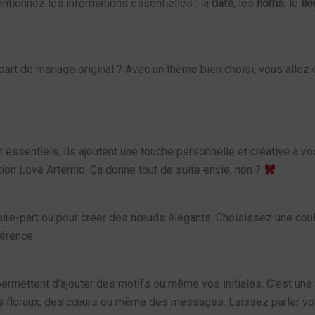
Mentionnez les informations essentielles : la
date
, les
noms
, le
lie
-part de mariage original ? Avec un thème bien choisi, vous allez 
t essentiels. Ils ajoutent une touche personnelle et créative à vo
tion Love Artemio. Ça donne tout de suite envie, non ?
aire-part ou pour créer des nœuds élégants. Choisissez une coule
férence.
ermettent d’ajouter des motifs ou même vos initiales. C’est une 
 floraux, des cœurs ou même des messages. Laissez parler votr