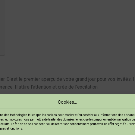
r. C’est le premier aperçu de votre grand jour pour vos invités. I
ence. Il attire l’attention et crée de l’excitation.
Cookies...
ions essentielles. Vous devez y indiquer la
date
, les
noms
, le
lie
invités apprécieront de recevoir une invitation simple et efficac
ns des technologies telles que les cookies pour stocker et/ou accéder aux informations des appareils
ces technologies nous permettra de traiter des données telles que le comportement de navigation ou
ce site. Le fait de ne pas consentir ou de retirer son consentement peut avoir un effet négatif sur ce
ques et fonctions.