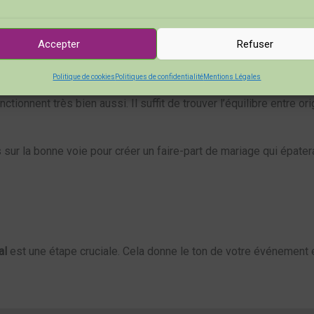
 aussi votre personnalité. C’est l’occasion de choisir un
thème
qu
emple, pourquoi ne pas opter pour des accessoires comme des
ru
 votre création.
Accepter
Refuser
Politique de cookies
Politiques de confidentialité
Mentions Légales
les
couleurs vives
. Des teintes comme le
vert pistache
, le
rose vi
ionnent très bien aussi. Il suffit de trouver l’équilibre entre ori
 sur la bonne voie pour créer un faire-part de mariage qui épater
al
est une étape cruciale. Cela donne le ton de votre événement e