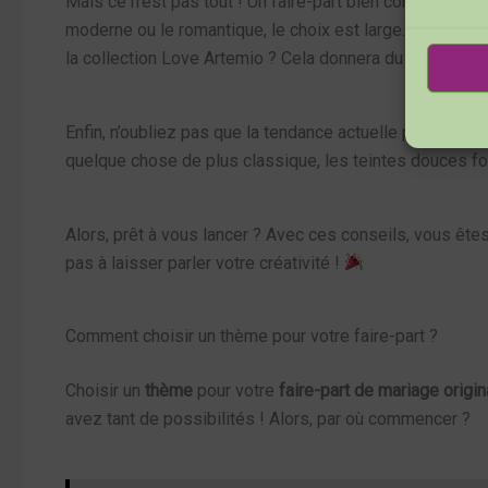
Mais ce n’est pas tout ! Un faire-part bien conçu montre
moderne ou le romantique, le choix est large. Par ex
la collection Love Artemio ? Cela donnera du caractère à
Enfin, n’oubliez pas que la tendance actuelle privilégie 
quelque chose de plus classique, les teintes douces fonct
Alors, prêt à vous lancer ? Avec ces conseils, vous êtes
pas à laisser parler votre créativité !
Comment choisir un thème pour votre faire-part ?
Choisir un
thème
pour votre
faire-part de mariage origin
avez tant de possibilités ! Alors, par où commencer ?