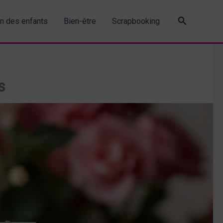
Recherche
in des enfants
Bien-être
Scrapbooking
s