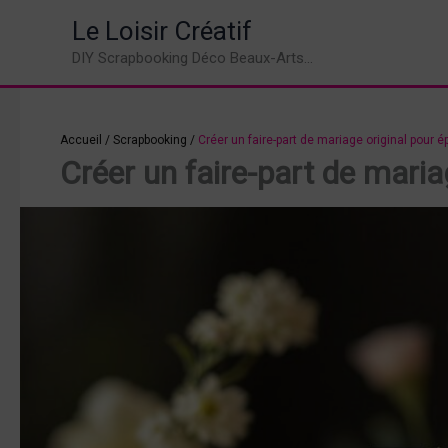
Aller
Le Loisir Créatif
au
DIY Scrapbooking Déco Beaux-Arts...
contenu
Accueil
/
Scrapbooking
/
Créer un faire-part de mariage original pour é
Créer un faire-part de maria