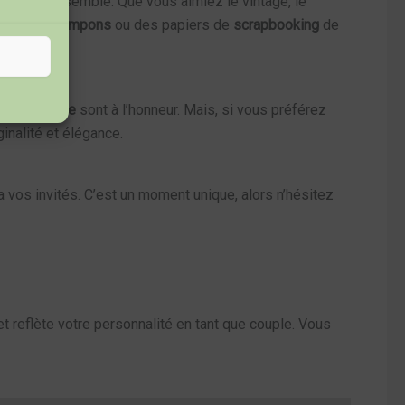
i vous ressemble. Que vous aimiez le vintage, le
bans
, des
tampons
ou des papiers de
scrapbooking
de
f
et le
rouge
sont à l’honneur. Mais, si vous préférez
ginalité et élégance.
a vos invités. C’est un moment unique, alors n’hésitez
t reflète votre personnalité en tant que couple. Vous