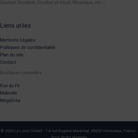
Couture, Broderie, Crochet et tricot, Mosaïque, etc.
Liens utiles
Mentions Légales
Politiques de confidentialité
Plan du site
Contact
Boutiques conseillés
Rue du Fil
Malinelle
MégaCréa
© 2026 Le Loisir Créatif - 1 A rue Eugène Maréchal, 69200 Vénissieux, France -
Tous droits réservés