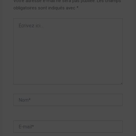
Votre adresse e-mail ne sera pas publiée.
Les champs
obligatoires sont indiqués avec
*
Écrivez
ici…
Nom*
E-
mail*