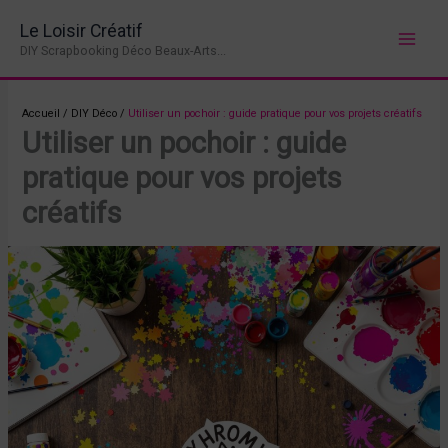
Aller
Le Loisir Créatif
au
DIY Scrapbooking Déco Beaux-Arts...
contenu
Accueil
/
DIY Déco
/
Utiliser un pochoir : guide pratique pour vos projets créatifs
Utiliser un pochoir : guide
pratique pour vos projets
créatifs