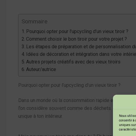
Sommaire
Pourquoi opter pour l’upcycling d’un vieux tiroir ?
Comment choisir le bon tiroir pour votre projet ?
Les étapes de préparation et de personnalisation du 
Idées de décoration et intégration dans votre intéri
Autres projets créatifs avec des vieux tiroirs
Auteur/autrice
Pourquoi opter pour l’upcycling d’un vieux tiroir ?
Dans un monde où la consommation rapide est devenue 
l’on considère souvent comme des déchets. En choisissan
unique à ton intérieur.
Nous utiliso
consentir à 
uniques sur 
caractéristi