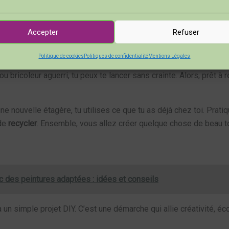
s trésors sont souvent oubliés dans les greniers ou les garages. I
c une belle patine. Ouais, c’est ce petit côté rétro qui peut vraim
Accepter
Refuser
Politique de cookies
Politiques de confidentialité
Mentions Légales
dans un projet créatif. Tu vas pouvoir exprimer ton style personne
u bricoleur aguerri, tu peux te lancer sans crainte. Alors, prêt à r
ne nouvelle étagère, tu utilises ce que tu as déjà chez toi. Pratiq
de
recycler
. Ensemble, vous allez créer quelque chose de beau 
c des peintures adaptées : idées et conseils
 un simple projet DIY. C’est une démarche qui allie créativité, éco