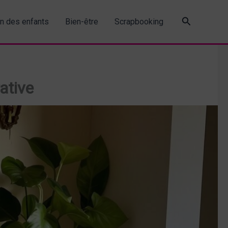
Recherche
in des enfants
Bien-être
Scrapbooking
ative