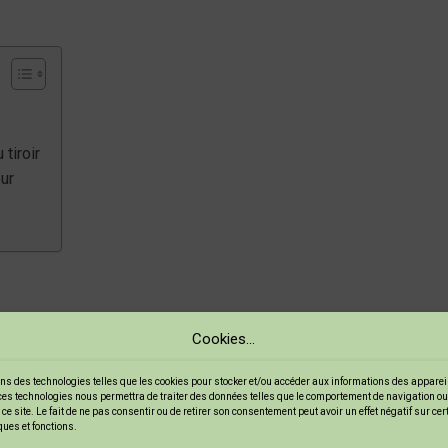
tiroir
eur
la norme, l’
upcycling
est une véritable bouffée d’air frais. C’es
Cookies...
t de transformer un vieux tiroir en étagère décorative, tu fais 
ns des technologies telles que les cookies pour stocker et/ou accéder aux informations des appareils
ces technologies nous permettra de traiter des données telles que le comportement de navigation ou
ce site. Le fait de ne pas consentir ou de retirer son consentement peut avoir un effet négatif sur ce
ques et fonctions.