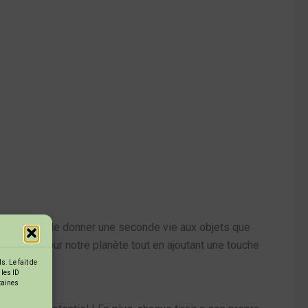
t l’occasion de donner une seconde vie aux objets que
un geste pour notre planète tout en ajoutant une touche
. Le fait de
 les ID
rtaines