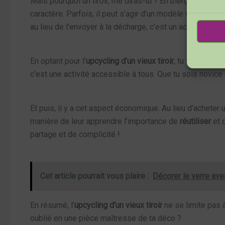
Mais pourquoi un tiroir, me diras-tu ? Eh bien, ces petit
caractère. Parfois, il peut s’agir d’un modèle vintage ave
au lieu de l’envoyer à la décharge, c’est un acte fort.
En optant pour l’
upcycling d’un vieux tiroir
, tu te lances 
c’est une activité accessible à tous. Que tu sois novice o
Et puis, il y a cet aspect économique. Au lieu d’acheter u
manière de leur apprendre l’importance de
réutiliser
et 
partage et de complicité !
Cet article pourrait vous plaire :
Décorer le verre ave
En résumé, l’
upcycling d’un vieux tiroir
ne se limite pas à
oublié en une pièce maîtresse de ta déco ?