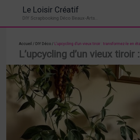
Aller
Le Loisir Créatif
au
DIY Scrapbooking Déco Beaux-Arts...
contenu
Accueil
/
DIY Déco
/
L’upcycling d’un vieux tiroir : transformez-le en é
L’upcycling d’un vieux tiroir