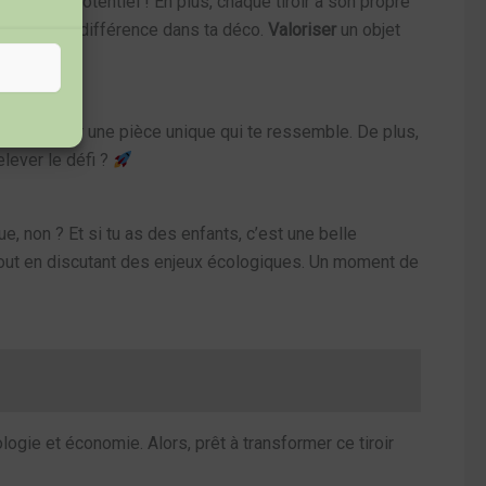
ls ont du potentiel ! En plus, chaque tiroir a son propre
ent faire la différence dans ta déco.
Valoriser
un objet
l et réaliser une pièce unique qui te ressemble. De plus,
elever le défi ?
ue, non ? Et si tu as des enfants, c’est une belle
tout en discutant des enjeux écologiques. Un moment de
logie et économie. Alors, prêt à transformer ce tiroir