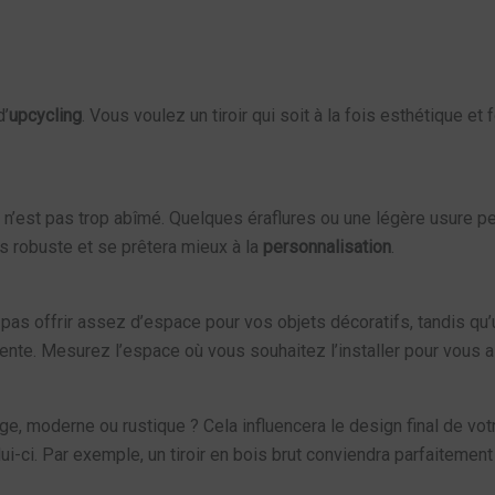
d’
upcycling
. Vous voulez un tiroir qui soit à la fois esthétique e
’il n’est pas trop abîmé. Quelques éraflures ou une légère usure p
lus robuste et se prêtera mieux à la
personnalisation
.
ne pas offrir assez d’espace pour vos objets décoratifs, tandis qu’u
lente. Mesurez l’espace où vous souhaitez l’installer pour vous as
intage, moderne ou rustique ? Cela influencera le design final de v
i-ci. Par exemple, un tiroir en bois brut conviendra parfaitement à