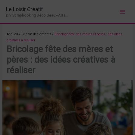
Aller
Le Loisir Créatif
au
DIY Scrapbooking Déco Beaux-Arts...
contenu
Accueil
/
Le coin des enfants
/
Bricolage fête des mères et pères : des idées
créatives à réaliser
Bricolage fête des mères et
pères : des idées créatives à
réaliser