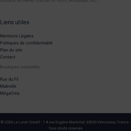
Couture, Broderie, Crochet et tricot, Mosaïque, etc.
Liens utiles
Mentions Légales
Politiques de confidentialité
Plan du site
Contact
Boutiques conseillés
Rue du Fil
Malinelle
MégaCréa
© 2026 Le Loisir Créatif - 1 A rue Eugène Maréchal, 69200 Vénissieux, France -
Tous droits réservés