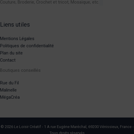
Couture, Broderie, Crochet et tricot, Mosaïque, etc.
Liens utiles
Mentions Légales
Politiques de confidentialité
Plan du site
Contact
Boutiques conseillés
Rue du Fil
Malinelle
MégaCréa
© 2026 Le Loisir Créatif - 1 A rue Eugène Maréchal, 69200 Vénissieux, France -
Tous droits réservés