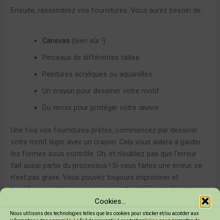
Ensuite, rassemblez vos fournitures. Vous aurez besoin de :
Canevas
(bien sûr !)
Pinceaux de différentes tailles
Peintures acryliques ou aquarelles
Un crayon pour dessiner votre motif
Du vernis pour protéger votre œuvre
Une fois vos fournitures prêtes, commencez par dessiner
votre motif léger avec un crayon. Cela vous aidera à garder
les formes sous contrôle. Oh, et n’oubliez pas que l’erreur
fait aussi partie du processus ! Si vous faites une erreur, ce
n’est pas grave. Vous pouvez toujours improviser et
transformer votre erreur en une partie intégrante de votre
Cookies...
œuvre. C’est ça, l’esprit DIY !
Nous utilisons des technologies telles que les cookies pour stocker et/ou accéder aux