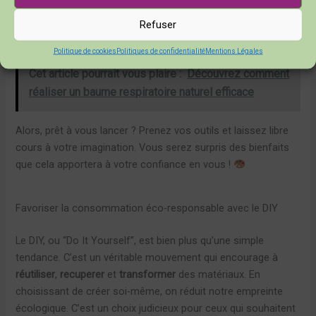
Chaque nouvelle expérience nous rend plus audacieux et
prêts à relever de nouveaux défis.
Refuser
Politique de cookies
Politiques de confidentialité
Mentions Légales
Cet article pourrait vous plaire :
Découvrez comment
réaliser un baume respiratoire naturel efficace
Alors, prêt à vous lancer ? Prenez vos outils et laissez libre
cours à votre imagination. Vous serez surpris des bienfaits
que cela apportera à votre confiance en vous !
Favoriser la consommation éco-responsable avec le DIY
Le DIY, ou “Do It Yourself”, est bien plus qu’une simple
tendance. C’est un véritable mouvement qui encourage à
réutiliser
,
recuperer
et
transformer
des matériaux. En
choisissant de créer soi-même, on réduit notre empreinte
écologique. C’est un choix judicieux pour ceux qui souhaitent