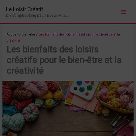
Aller
Le Loisir Créatif
au
DIY Scrapbooking Déco Beaux-Arts...
contenu
Accueil
/
Bien-être
/
Les bienfaits des loisirs créatifs pour le bien-être et la
créativité
Les bienfaits des loisirs
créatifs pour le bien-être et la
créativité