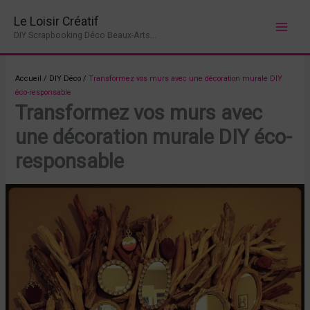
Aller
Le Loisir Créatif
au
DIY Scrapbooking Déco Beaux-Arts...
contenu
Accueil
/
DIY Déco
/
Transformez vos murs avec une décoration murale DIY
éco-responsable
Transformez vos murs avec
une décoration murale DIY éco-
responsable