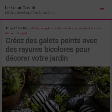
Aller
Le Loisir Créatif
au
DIY Scrapbooking Déco Beaux-Arts...
contenu
Accueil
/
DIY Déco
/
Créez des galets peints avec des rayures bicolores pour
décorer votre jardin
Créez des galets peints avec
des rayures bicolores pour
décorer votre jardin