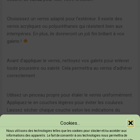
Choisissez un vernis adapté pour l’extérieur. Il existe des
vernis acryliques ou polyuréthanes qui résistent bien aux
intempéries. En plus, ils donneront un joli fini brillant à vos
galets !
Avant d’appliquer le vernis, nettoyez vos galets pour enlever
toute poussière ou saleté. Cela permettra au vernis d’adhérer
correctement.
Utilisez un pinceau propre pour étaler le vernis uniformément.
Appliquez-le en couches légères pour éviter les coulures.
Laissez sécher chaque couche selon les indications du
fabricant. En général, deux à trois couches suffisent pour une
Cookies...
bonne protection.
Nous utilisons des technologies telles que les cookies pour stocker et/ou accéder aux
informations des appareils. Le fait de consentir à ces technologies nous permettra de