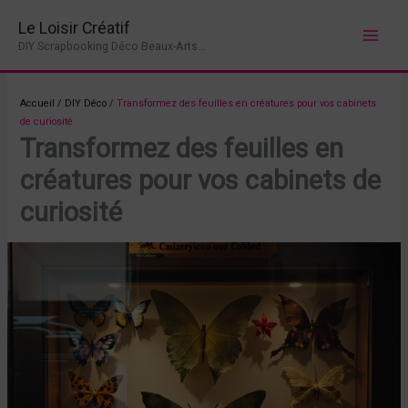
Aller
Le Loisir Créatif
au
DIY Scrapbooking Déco Beaux-Arts...
contenu
Accueil
/
DIY Déco
/
Transformez des feuilles en créatures pour vos cabinets
de curiosité
Transformez des feuilles en
créatures pour vos cabinets de
curiosité