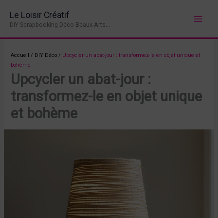
Aller
Le Loisir Créatif
au
DIY Scrapbooking Déco Beaux-Arts...
contenu
Accueil
/
DIY Déco
/
Upcycler un abat-jour : transformez-le en objet unique et
bohème
Upcycler un abat-jour :
transformez-le en objet unique
et bohème