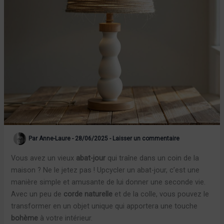
Par
Anne-Laure
-
28/06/2025
-
Laisser un commentaire
Vous avez un vieux
abat-jour
qui traîne dans un coin de la
maison ? Ne le jetez pas ! Upcycler un abat-jour, c’est une
manière simple et amusante de lui donner une seconde vie.
Avec un peu de
corde naturelle
et de la colle, vous pouvez le
transformer en un objet unique qui apportera une touche
bohème
à votre intérieur.