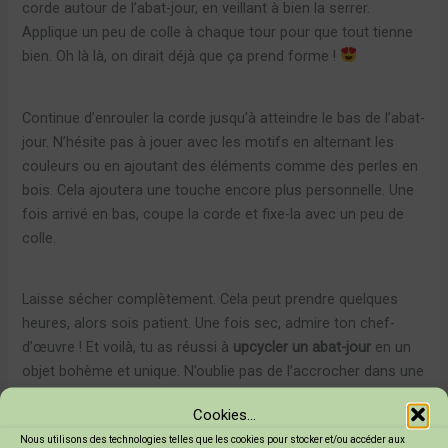
corde autour de l’abat-jour, en veillant à bien la serrer.
Applique un peu de colle à chaque tour pour que tout tienne
bien. Oh là là, on dirait déjà que ça prend forme !
Continue d’enrouler la corde jusqu’à atteindre le bas de l’abat-
jour. N’hésite pas à jouer avec les motifs en alternant les
couleurs ou en ajoutant des éléments comme des perles en
bois. Cela ajoutera une touche encore plus personnelle. Une
fois arrivé en bas, coupe la corde et fixe-la avec un peu de
colle.
Laisse sécher complètement. Cela peut prendre quelques
heures, alors sois patient. Une fois sec, admire ton chef-
d’œuvre ! Et voilà, tu as réussi à
upcycler un abat-jour
en un
objet bohème et unique. N’oublie pas de l’accrocher dans une
pièce où il pourra briller !
Cookies...
Nous utilisons des technologies telles que les cookies pour stocker et/ou accéder aux