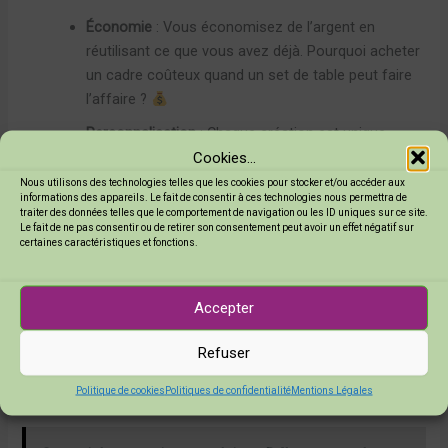
Économie
: Vous économisez de l’argent en
réutilisant ce que vous avez déjà. Pourquoi acheter
un cadre coûteux quand un set de table peut faire
l’affaire ?
Personnalisation
: Chaque création est unique.
Cookies...
Vous pouvez choisir des motifs et des couleurs qui
reflètent votre style !
Nous utilisons des technologies telles que les cookies pour stocker et/ou accéder aux
informations des appareils. Le fait de consentir à ces technologies nous permettra de
traiter des données telles que le comportement de navigation ou les ID uniques sur ce site.
Durabilité
: En réutilisant des matériaux, vous
Le fait de ne pas consentir ou de retirer son consentement peut avoir un effet négatif sur
réduisez les déchets et l’impact environnemental.
certaines caractéristiques et fonctions.
C’est un petit pas pour vous, mais un grand pas
pour la planète !
Accepter
Créativité
: L’upcycling stimule votre imagination.
Vous pouvez expérimenter, jouer avec les textures
Refuser
et les formes. Laissez libre cours à votre créativité
Politique de cookies
Politiques de confidentialité
Mentions Légales
!