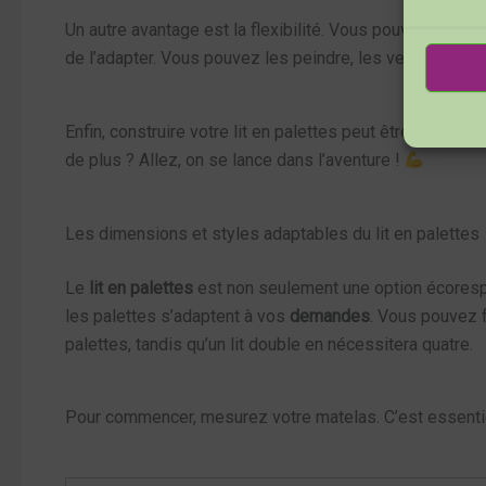
Un autre avantage est la flexibilité. Vous pouvez perso
de l’adapter. Vous pouvez les peindre, les vernir ou même
Enfin, construire votre lit en palettes peut être un pro
de plus ? Allez, on se lance dans l’aventure !
Les dimensions et styles adaptables du lit en palettes
Le
lit en palettes
est non seulement une option écoresp
les palettes s’adaptent à vos
demandes
. Vous pouvez f
palettes, tandis qu’un lit double en nécessitera quatre.
Pour commencer, mesurez votre matelas. C’est essentiel p