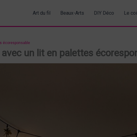
Art du fil
Beaux-Arts
DIY Déco
Le co
es écoresponsable
vec un lit en palettes écorespo