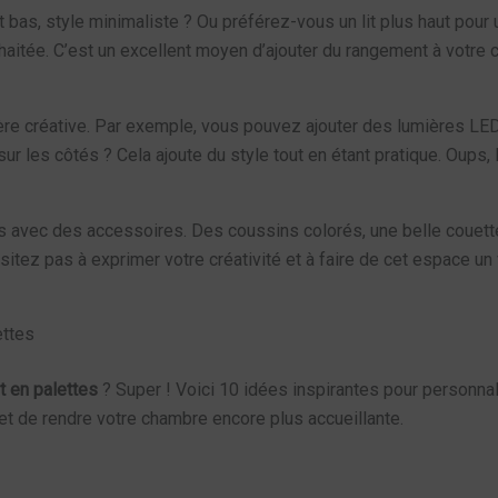
lit bas, style minimaliste ? Ou préférez-vous un lit plus haut po
uhaitée. C’est un excellent moyen d’ajouter du rangement à vot
re créative. Par exemple, vous pouvez ajouter des lumières LED
ur les côtés ? Cela ajoute du style tout en étant pratique. Oups
ettes avec des accessoires. Des coussins colorés, une belle coue
itez pas à exprimer votre créativité et à faire de cet espace un v
ettes
it en palettes
? Super ! Voici 10 idées inspirantes pour personnali
et de rendre votre chambre encore plus accueillante.