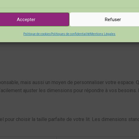
nnaliser votre
lit en palettes
selon vos goûts. Que vous aimiez un 
 les recouvrir d’un joli tissu.
Accepter
Refuser
Politique de cookies
Politiques de confidentialité
Mentions Légales
jet amusant ! C’est une façon de laisser parler votre créativité 
onsable, mais aussi un moyen de personnaliser votre espace. Q
acilement ajuster les dimensions pour répondre à vos besoins. P
our choisir la taille parfaite de votre lit. Les dimensions stan