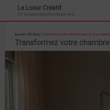
Aller
Le Loisir Créatif
au
DIY Scrapbooking Déco Beaux-Arts...
contenu
Accueil
/
DIY Déco
/
Transformez votre chambre avec un lit en palett
Transformez votre chambre a