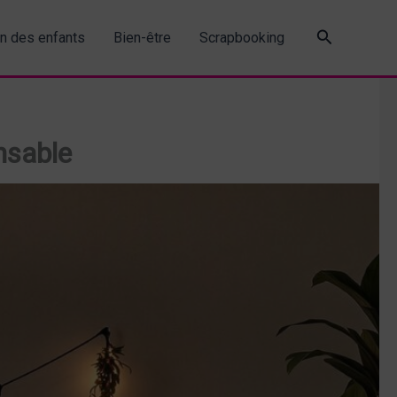
Recherche
in des enfants
Bien-être
Scrapbooking
nsable