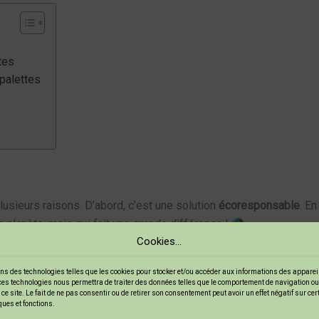
tes
 palettes
lusieurs raisons. D’abord, c’est une solution
écoresponsable
. E
a planète, mais qui fait une grande différence !
Cookies...
vez les trouver facilement dans des magasins, des chantiers o
ns des technologies telles que les cookies pour stocker et/ou accéder aux informations des appareils
ces technologies nous permettra de traiter des données telles que le comportement de navigation ou
, n’est-ce pas ?
ce site. Le fait de ne pas consentir ou de retirer son consentement peut avoir un effet négatif sur ce
ques et fonctions.