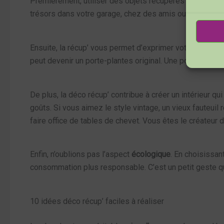
Premièrement, utiliser des objets récupérés est une m
trésors dans votre garage, chez des amis ou même dans d
Ensuite, la récup’ vous permet d’exprimer votre
créativi
peut devenir un porte-plantes original. Une porte en boi
De plus, la déco récup’ contribue à créer un intérieur
goûts. Si vous aimez le style vintage, un vieux fauteui
faire office de tables de chevet. Vous êtes le créateur 
Enfin, n’oublions pas l’aspect
écologique
. En choisissan
consommation plus responsable. C’est un petit geste qui
10 idées déco récup’ faciles à réaliser