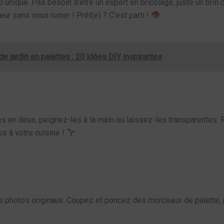
 unique. Pas besoin d’être un expert en bricolage, juste un brin 
eur sans vous ruiner ! Prêt(e) ? C’est parti !
e jardin en palettes : 20 idées DIY inspirantes
es en deux, peignez-les à la main ou laissez-les transparentes.
ps à votre cuisine !
es photos originaux. Coupez et poncez des morceaux de palette,