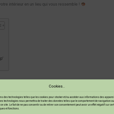
otre intérieur en un lieu qui vous ressemble !
p’
Cookies...
ble mode de vie qui permet de donner une seconde vie à des objets
 pour créer une déco unique et imaginative.
ns des technologies telles que les cookies pour stocker et/ou accéder aux informations des appareils
ces technologies nous permettra de traiter des données telles que le comportement de navigation ou
ce site. Le fait de ne pas consentir ou de retirer son consentement peut avoir un effet négatif sur ce
ques et fonctions.