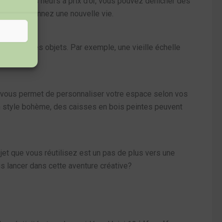
es meubles neufs à prix d’or, vous pouvez dénicher des
vous lui donnez une nouvelle vie.
nsformer ces objets. Par exemple, une vieille échelle
 infinies!
la vous permet de personnaliser votre espace selon vos
 un style bohème, des caisses en bois peintes peuvent
bjet que vous réutilisez est un pas de plus vers une
us lancer dans cette aventure créative?