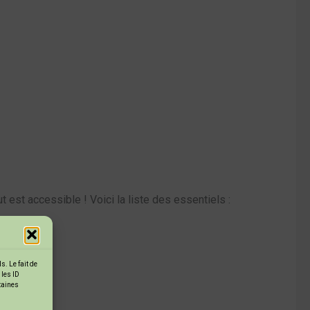
est accessible ! Voici la liste des essentiels :
. Le fait de
 les ID
rtaines