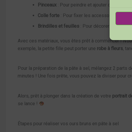
Pinceaux
: Pour peindre et ajouter des détails.
Colle forte
: Pour fixer les accessoires sur v
Brindilles et feuilles
: Pour décorer les cadres 
Avec ces matériaux, vous êtes prêt à commencer ! N’oub
exemple, la petite fille peut porter une
robe à fleurs
, ta
Pour la préparation de la pâte à sel, mélangez 2 parts 
minutes ! Une fois prête, vous pouvez la diviser pour
Alors, prêt à plonger dans la création de votre
portrait d
se lance !
Étapes pour réaliser vos ours bruns en pâte à sel