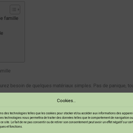
de famille
le
amille
urez besoin de quelques matériaux simples. Pas de panique, tout 
Cookies...
 avec de la farine, du sel et de l’eau.
ns des technologies telles que les cookies pour stocker et/ou accéder aux informations des appareils
urs bruns et à leurs vêtements.
ces technologies nous permettra de traiter des données telles que le comportement de navigation ou
ce site. Le fait de ne pas consentir ou de retirer son consentement peut avoir un effet négatif sur ce
tails.
ques et fonctions.