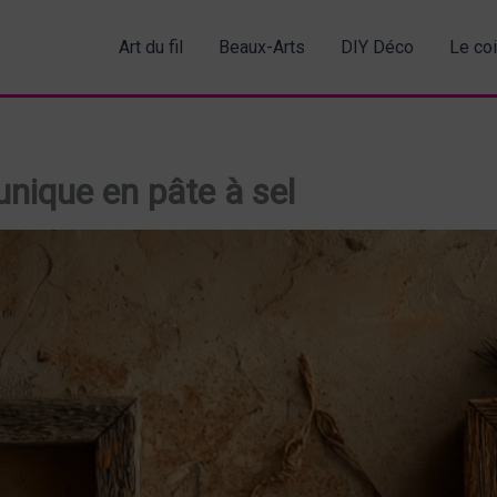
Art du fil
Beaux-Arts
DIY Déco
Le co
unique en pâte à sel