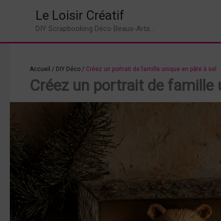
Aller
Le Loisir Créatif
au
DIY Scrapbooking Déco Beaux-Arts...
contenu
Accueil
/
DIY Déco
/
Créez un portrait de famille unique en pâte à sel
Créez un portrait de famille 