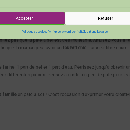
os personnages.
Accepter
Refuser
de votre portrait.
Politique de cookies
Politiques de confidentialité
Mentions Légales
liez pas que la pâte à sel est très malléable. Amusez-vous à f
ndis que la maman peut avoir un
foulard chic
. Laissez libre cours 
de farine, 1 part de sel et 1 part d’eau. Pétrissez jusqu’à obten
 créer différentes pièces. Pensez à garder un peu de pâte pour 
e famille
en pâte à sel ? C’est l’occasion d’exprimer votre créati