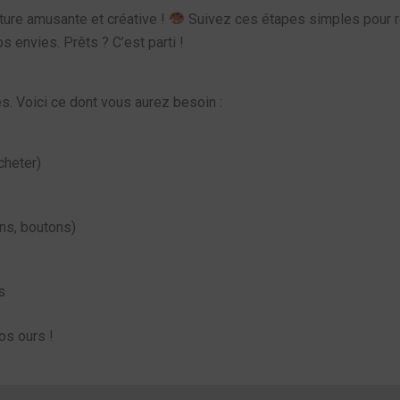
nture amusante et créative !
Suivez ces étapes simples pour ré
s envies. Prêts ? C’est parti !
. Voici ce dont vous aurez besoin :
cheter)
ns, boutons)
s
os ours !